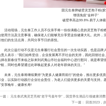
固元生泰牌破壁灵芝孢子粉(胶
增强免疫“金种子”
破壁率高达99.8% 易于人体
活动现场，元生泰工作人员不仅亲手将一份份满载心意的灵芝孢子粉赠
的使用方法及注意事项，确保老人们能够充分享受这份健康大礼。此外，
听他们的生活点滴，共同分享节日的喜悦。
此次公益行动不仅是元生泰履行社会责任的一次生动实践，也是品牌人
负责人表示：“我们始终坚信，企业发展离不开社会的支持，因此回馈社会
选择在新春佳节来临之际来到武夷山市社会福利中心进行慰问，就是希望
护航，同时也希望通过此举唤起更多人对老年群体的关注。”
未来，元生泰将继续秉持“为更多人健康而前行”的使命，推出更多优质
事业，以实际行动践行企业社会责任，为老人们提供更多的关爱与支持。
下安享晚年，健康长寿!
一篇：
元生泰武夷灵芝亮相“老字号嘉年华”，国货养生潮品引领健康消费
下一篇：
回首2023，