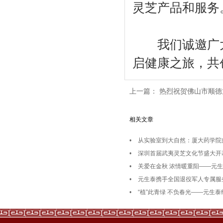
灵芝产品和服务
我们诚邀广大
启健康之旅，共
上一篇：
热烈祝贺佛山市顺德
相关文章
•
从实验室到大自然：厦大药学院
•
深圳首届武夷灵芝文化节盛大开
•
关爱在金秋 浓情暖重阳——元
•
元生泰携手全国退役军人专属服
•
“植”此青绿 不负春光——元生