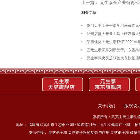
上一篇：
元生泰全产业链再延
相关文章
•
厦门大学工会干部学习班莅临元
•
泸州店盛大开业！马上转发赢大
•
荣膺佳奖！元生泰获评“2021
•
固元生泰牌系列新品于广东番禺
•
元生泰武夷灵芝顺德大良旗舰店
关于我们
版权说
|
版权所有：武夷山元生泰生物科技
地址： 福建省武夷山市生态创业园区望峰路11号（元生泰健康产业园） 招商热线：4
友情链接：
灵芝孢子粉
灵芝孢子粉的功效与作用
灵芝孢子粉
破壁