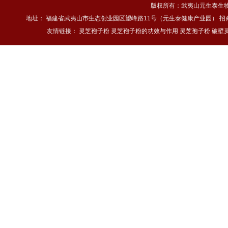
版权所有：武夷山元生泰生物科技
地址： 福建省武夷山市生态创业园区望峰路11号（元生泰健康产业园） 招商热线：4
友情链接：
灵芝孢子粉
灵芝孢子粉的功效与作用
灵芝孢子粉
破壁