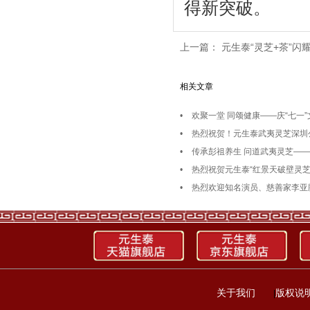
得新突破。
上一篇：
元生泰“灵芝+茶”
相关文章
•
欢聚一堂 同颂健康——庆“七一
•
热烈祝贺！元生泰武夷灵芝深圳
•
传承彭祖养生 问道武夷灵芝—
•
热烈祝贺元生泰“红景天破壁灵芝
•
热烈欢迎知名演员、慈善家李亚
关于我们
版权说
|